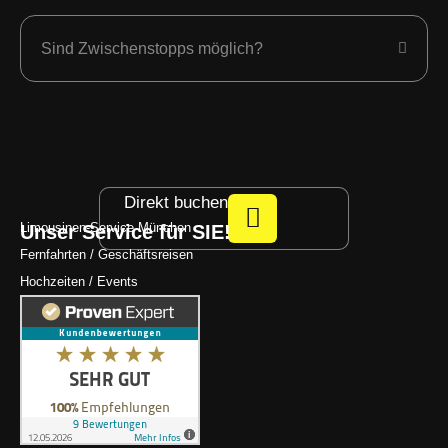
Sind Zwischenstopps möglich?
Direkt buchen
Limousinen-Service München
Unser Service für SIE!
Fernfahrten / Geschäftsreisen
Hochzeiten / Events